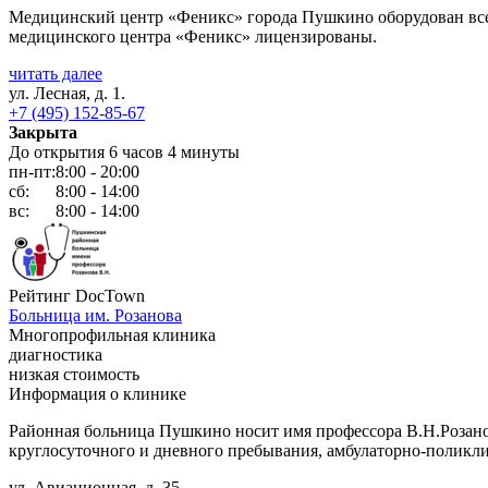
Медицинский центр «Феникс» города Пушкино оборудован все
медицинского центра «Феникс» лицензированы.
читать далее
ул. Лесная, д. 1.
+7 (495) 152-85-67
Закрыта
До открытия 6 часов 4 минуты
пн-пт:
8:00 - 20:00
сб:
8:00 - 14:00
вс:
8:00 - 14:00
Рейтинг DocTown
Больница им. Розанова
Многопрофильная клиника
диагностика
низкая стоимость
Информация о клинике
Районная больница Пушкино носит имя профессора В.Н.Розано
круглосуточного и дневного пребывания, амбулаторно-поликл
ул. Авиационная, д. 35