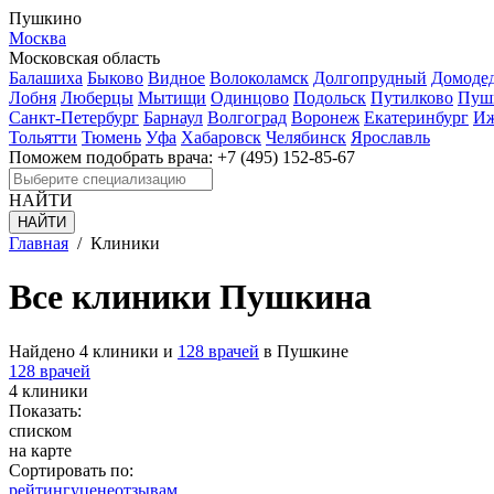
Пушкино
Москва
Московская область
Балашиха
Быково
Видное
Волоколамск
Долгопрудный
Домоде
Лобня
Люберцы
Мытищи
Одинцово
Подольск
Путилково
Пуш
Санкт-Петербург
Барнаул
Волгоград
Воронеж
Екатеринбург
Иж
Тольятти
Тюмень
Уфа
Хабаровск
Челябинск
Ярославль
Поможем подобрать врача:
+7 (495) 152-85-67
НАЙТИ
Главная
/
Клиники
Все клиники Пушкина
Найдено 4 клиники и
128 врачей
в Пушкине
128 врачей
4 клиники
Показать:
списком
на карте
Сортировать по:
рейтингу
цене
отзывам