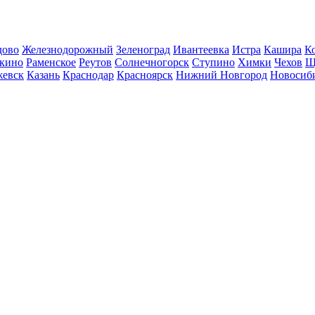
дово
Железнодорожный
Зеленоград
Ивантеевка
Истра
Кашира
К
кино
Раменское
Реутов
Солнечногорск
Ступино
Химки
Чехов
Щ
евск
Казань
Краснодар
Красноярск
Нижний Новгород
Новосиб