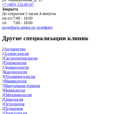
+7 (495) 152-85-67
Закрыта
До открытия 5 часов 4 минуты
пн-пт:
7:00 - 19:00
сб:
7:00 - 18:00
подобрать врача по телефону
Другие специализации клиник
2
Акушерство
1
Аллергология
2
Гастроэнтерология
2
Гинекология
1
Дерматология
3
Кардиология
3
Отоларингология
1
Маммология
1
Мануальная терапия
3
Неврология
2
Офтальмология
2
Онкология
1
Остеопатия
2
Педиатрия
1
Проктология