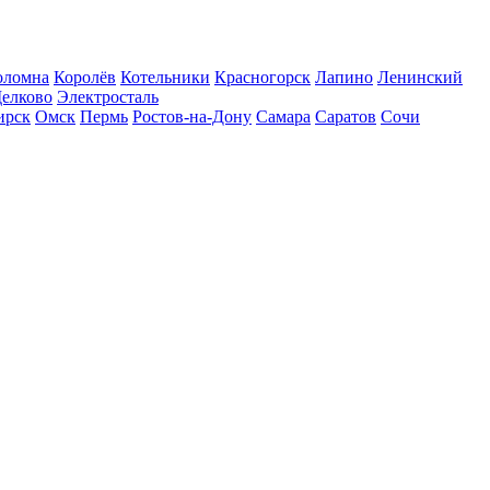
оломна
Королёв
Котельники
Красногорск
Лапино
Ленинский
елково
Электросталь
ирск
Омск
Пермь
Ростов-на-Дону
Самара
Саратов
Сочи