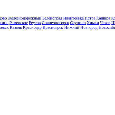
дово
Железнодорожный
Зеленоград
Ивантеевка
Истра
Кашира
К
кино
Раменское
Реутов
Солнечногорск
Ступино
Химки
Чехов
Щ
евск
Казань
Краснодар
Красноярск
Нижний Новгород
Новосиб