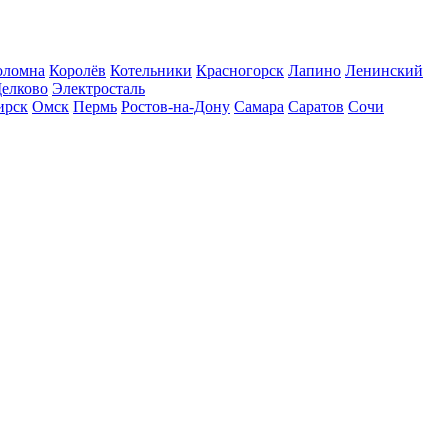
оломна
Королёв
Котельники
Красногорск
Лапино
Ленинский
елково
Электросталь
ирск
Омск
Пермь
Ростов-на-Дону
Самара
Саратов
Сочи