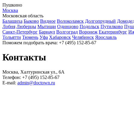
Пушкино
Москва
Московская область
Балашиха
Быково
Видное
Волоколамск
Долгопрудный
Домоде
Лобня
Люберцы
Мытищи
Одинцово
Подольск
Путилково
Пуш
Санкт-Петербург
Барнаул
Волгоград
Воронеж
Екатеринбург
Иж
Тольятти
Тюмень
Уфа
Хабаровск
Челябинск
Ярославль
Поможем подобрать врача:
+7 (495) 152-85-67
Контакты
Москва, Халтуринская ул., 6А
Телефон: +7 (495) 152-85-67
E-mail:
admin@doctown.ru