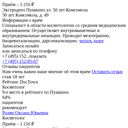
Приём
–
1 216 ₽
Экстродент Пушкино ул. 50 лет Комсомола
50 лет Комсомола, д. 49
Информация о враче
Специалист в области косметологии со средним медицинским
образованием. Осуществляет внутримышечные и
внутридермальные инъекции. Проводит мезотерапию,
биоревитализацию, дарсонвализацию.
читать далее
Записаться онлайн
или записаться по телефону
+7 (495) 152...
показать
+7 (495) 152-85-67
Отзывы пациентов
Нам очень важно ваше мнение об этом враче
Оставить отзыв
стаж 18 лет
Рейтинг DocTown
Косметолог
9-е место в рейтинге по Пушкино
64%
пациентов
рекомендует
Ролян
Оксана Юрьевна
Косметолог
Приём
–
1 216 ₽