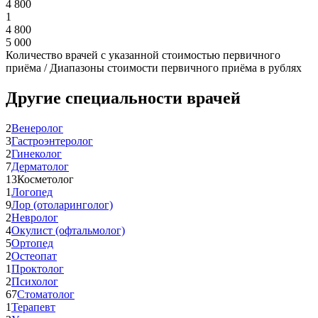
4 800
1
4 800
5 000
Количество врачей с указанной стоимостью первичного
приёма / Диапазоны стоимости первичного приёма в рублях
Другие специальности врачей
2
Венеролог
3
Гастроэнтеролог
2
Гинеколог
7
Дерматолог
13
Косметолог
1
Логопед
9
Лор (отоларинголог)
2
Невролог
4
Окулист (офтальмолог)
5
Ортопед
2
Остеопат
1
Проктолог
2
Психолог
67
Стоматолог
1
Терапевт