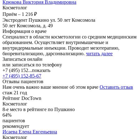
Крюкова
Виктория Владимировна
Косметолог
Приём
–
1 216 ₽
Экстродент Пушкино ул. 50 лет Комсомола
50 лет Комсомола, д. 49
Информация о враче
Специалист в области косметологии со средним медицинским
образованием. Осуществляет внутримышечные и
внутридермальные инъекции. Проводит мезотерапию,
биоревитализацию, дарсонвализацию.
читать далее
Записаться онлайн
или записаться по телефону
+7 (495) 152...
показать
+7 (495) 152-85-67
Отзывы пациентов
Нам очень важно ваше мнение об этом враче
Оставить отзыв
стаж 21 год
Рейтинг DocTown
Косметолог
8-е место в рейтинге по Пушкино
64%
пациентов
рекомендует
Исаева
Елена Евгеньевна
Косметолог