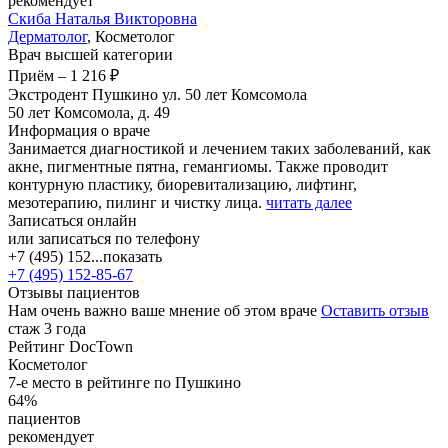
рекомендует
Скиба
Наталья Викторовна
Дерматолог
, Косметолог
Врач высшей категории
Приём
–
1 216 ₽
Экстродент Пушкино ул. 50 лет Комсомола
50 лет Комсомола, д. 49
Информация о враче
Занимается диагностикой и лечением таких заболеваний, как
акне, пигментные пятна, гемангиомы. Также проводит
контурную пластику, биоревитализацию, лифтинг,
мезотерапию, пилинг и чистку лица.
читать далее
Записаться онлайн
или записаться по телефону
+7 (495) 152...
показать
+7 (495) 152-85-67
Отзывы пациентов
Нам очень важно ваше мнение об этом враче
Оставить отзыв
стаж 3 года
Рейтинг DocTown
Косметолог
7-е место в рейтинге по Пушкино
64%
пациентов
рекомендует