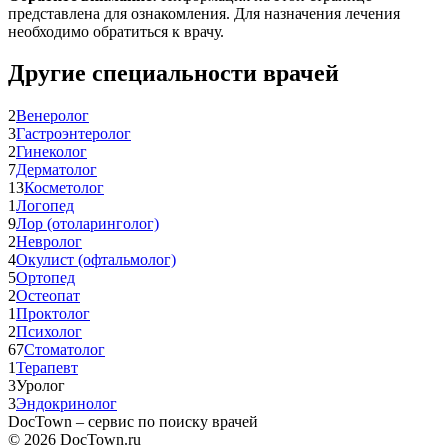
представлена для ознакомления. Для назначения лечения
необходимо обратиться к врачу.
Другие специальности врачей
2
Венеролог
3
Гастроэнтеролог
2
Гинеколог
7
Дерматолог
13
Косметолог
1
Логопед
9
Лор (отоларинголог)
2
Невролог
4
Окулист (офтальмолог)
5
Ортопед
2
Остеопат
1
Проктолог
2
Психолог
67
Стоматолог
1
Терапевт
3
Уролог
3
Эндокринолог
DocTown – сервис по поиску врачей
© 2026 DocTown.ru