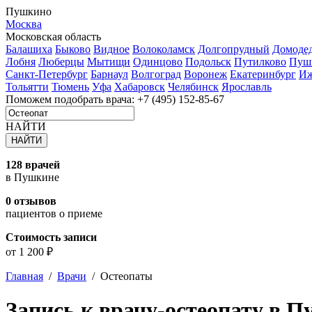
Пушкино
Москва
Московская область
Балашиха
Быково
Видное
Волоколамск
Долгопрудный
Домоде
Лобня
Люберцы
Мытищи
Одинцово
Подольск
Путилково
Пуш
Санкт-Петербург
Барнаул
Волгоград
Воронеж
Екатеринбург
Иж
Тольятти
Тюмень
Уфа
Хабаровск
Челябинск
Ярославль
Поможем подобрать врача:
+7 (495) 152-85-67
НАЙТИ
128 врачей
в Пушкине
0 отзывов
пациентов о приеме
Стоимость записи
от 1 200 ₽
Главная
/
Врачи
/
Остеопаты
Запись к врачу-остеопату в 