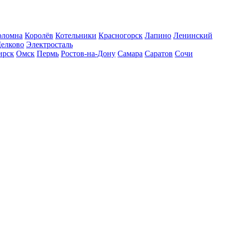
оломна
Королёв
Котельники
Красногорск
Лапино
Ленинский
елково
Электросталь
ирск
Омск
Пермь
Ростов-на-Дону
Самара
Саратов
Сочи