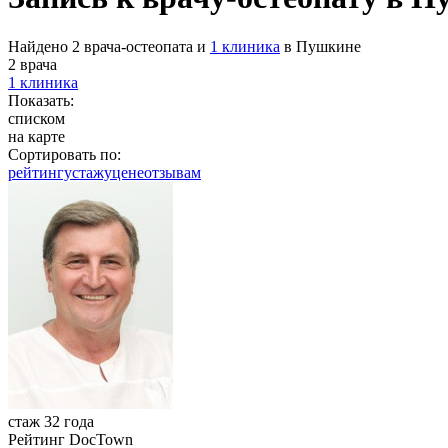
Найдено 2 врача-остеопата и
1 клиника
в Пушкине
2 врача
1 клиника
Показать:
списком
на карте
Сортировать по:
рейтингу
стажу
цене
отзывам
стаж 32 года
Рейтинг DocTown