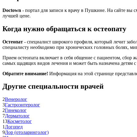
Doctown
- портал для записи к врачу в Пушкине. На сайте вы 
лучшей цене.
Когда нужно обращаться к остеопату
Остеопат
- специалист широкого профиля, который лечит забо
специалисту необходимо при хронических головных болях, миг
Прием остеопата включает в себя общение с пациентом, сбор ж
самых щадящих видов лечения и может быть назначена детям с
Обратите внимание!
Информация на этой странице представлен
Другие специальности врачей
2
Венеролог
3
Гастроэнтеролог
2
Гинеколог
7
Дерматолог
13
Косметолог
1
Логопед
9
Лор (отоларинголог)