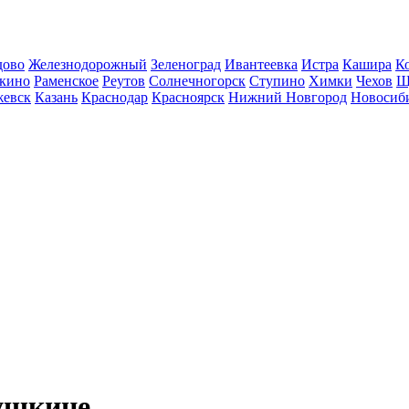
дово
Железнодорожный
Зеленоград
Ивантеевка
Истра
Кашира
К
кино
Раменское
Реутов
Солнечногорск
Ступино
Химки
Чехов
Щ
евск
Казань
Краснодар
Красноярск
Нижний Новгород
Новосиб
Пушкине